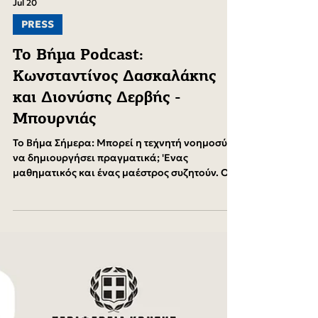
Jul 20
PRESS
Το Βήμα Podcast:
Κωνσταντίνος Δασκαλάκης
και Διονύσης Δερβής -
Μπουρνιάς
Το Βήμα Σήμερα: Μπορεί η τεχνητή νοημοσύνη
να δημιουργήσει πραγματικά; 'Ενας
μαθηματικός και ένας μαέστρος συζητούν. Ο
Κωνσταντίνος Δασκαλάκης και ο Διονύσης
Δερβής - Μπουρνιάς συζητούν για τη σχέση
επιστήμης και τέχνης, τα όρια της τεχνητής
νοημοσύνης και το όραμα ενός νέου κέντρου
Πυθαγόρειων ερευνών στην Κρήτη. Festum π,
μια διεθνής διοργάνωση που αναζητά νέους