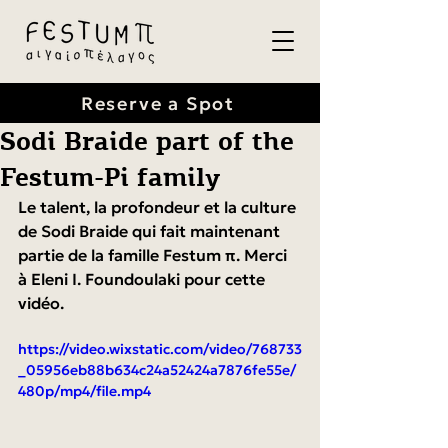
Reserve a Spot
Sodi Braide part of the
Festum-Pi family
Le talent, la profondeur et la culture 
de Sodi Braide qui fait maintenant 
partie de la famille Festum π. Merci 
à Eleni I. Foundoulaki pour cette 
vidéo.
https://video.wixstatic.com/video/768733
_05956eb88b634c24a52424a7876fe55e/
480p/mp4/file.mp4