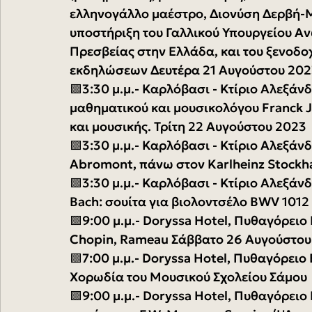
ελληνογάλλο μαέστρο, Διονύση Δερβή-Μ
υποστήριξη του Γαλλικού Υπουργείου Ανώ
Πρεσβείας στην Ελλάδα, και του ξενοδο
εκδηλώσεων Δευτέρα 21 Αυγούστου 202
🟩3:30 μ.μ.- Καρλόβασι - Κτίριο Αλεξάν
μαθηματικού και μουσικολόγου Franck 
και μουσικής. Τρίτη 22 Αυγούστου 2023 
🟩3:30 μ.μ.- Καρλόβασι - Κτίριο Αλεξάν
Abromont, πάνω στον Karlheinz Stockh
🟩3:30 μ.μ.- Καρλόβασι - Κτίριο Αλεξά
Bach: σουίτα για βιολοντσέλο BWV 101
🟩9:00 μ.μ.- Doryssa Hotel, Πυθαγόρειο
Chopin, Rameau Σάββατο 26 Αυγούστου
🟩7:00 μ.μ.- Doryssa Hotel, Πυθαγόρειο 
Χορωδία του Μουσικού Σχολείου Σάμου
🟩9:00 μ.μ.- Doryssa Hotel, Πυθαγόρει