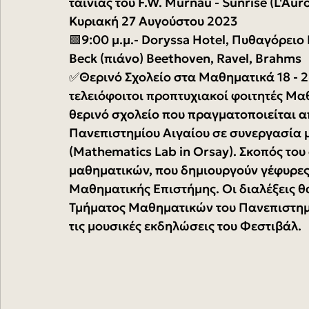
ταινίας του F.W. Murnau - Sunrise (L'Aur
Κυριακή 27 Αυγούστου 2023 
🟩9:00 μ.μ.- Doryssa Hotel, Πυθαγόρειο 
Beck (πιάνο) Beethoven, Ravel, Brahms 
✅Θερινό Σχολείο στα Μαθηματικά 18 - 2
τελειόφοιτοι προπτυχιακοί φοιτητές Μα
θερινό σχολείο που πραγματοποιείται 
Πανεπιστημίου Αιγαίου σε συνεργασία μ
(Mathematics Lab in Orsay). Σκοπός του 
μαθηματικών, που δημιουργούν γέφυρες, 
Μαθηματικής Επιστήμης. Οι διαλέξεις θ
Τμήματος Μαθηματικών του Πανεπιστημί
τις μουσικές εκδηλώσεις του Φεστιβάλ.