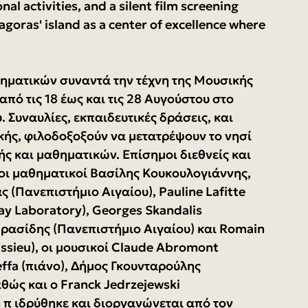
l activities, and a silent film screening 
agoras' island as a center of excellence where 
θηματικών συναντά την τέχνη της Μουσικής 
πό τις 18 έως και τις 28 Αυγούστου στο 
 Συναυλίες, εκπαιδευτικές δράσεις, και 
ής, φιλοδοξοξούν να μετατρέψουν το νησί 
ς και μαθηματικών. Επίσημοι διεθνείς και 
οι μαθηματικοί Βασίλης Κουκουλογιάννης, 
 (Πανεπιστήμιο Αιγαίου), Pauline Lafitte 
ay Laboratory), Georges Skandalis 
Πρασίδης (Πανεπιστήμιο Αιγαίου) και Romain 
ssieu), οι μουσικοί Claude Abromont 
effa (πιάνο), Δήμος Γκουνταρούλης 
αθώς και ο Franck Jedrzejewski 
 π ιδρύθηκε και διοργανώνεται από τον 