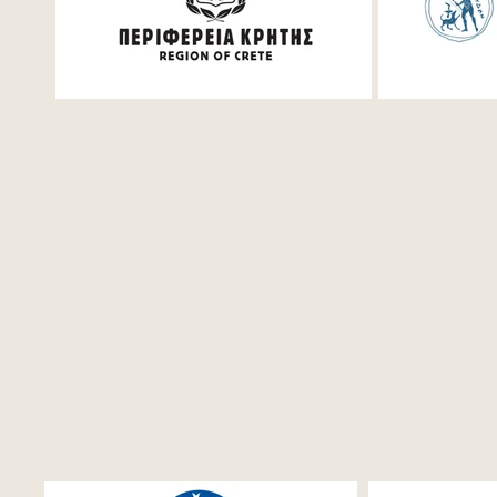
Mathemati
for student
Saturday, 