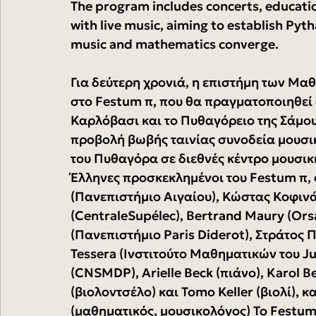
The program includes concerts, educationa
with live music, aiming to establish Pyth
music and mathematics converge.
Για δεύτερη χρονιά, η επιστήμη των Μα
στο Festum π, που θα πραγματοποιηθεί α
Καρλόβασι και το Πυθαγόρειο της Σάμου.
προβολή βωβής ταινίας συνοδεία μουσικ
του Πυθαγόρα σε διεθνές κέντρο μουσική
Έλληνες προσκεκλημένοι του Festum π, 
(Πανεπιστήμιο Αιγαίου), Κώστας Κοφινάς
(CentraleSupélec), Bertrand Maury (Ors
(Πανεπιστήμιο Paris Diderot), Στράτος 
Tessera (Ινστιτούτο Μαθηματικών του Ju
(CNSMDP), Arielle Beck (πιάνο), Karol B
(βιολοντσέλο) και Tomo Keller (βιολί), κ
(μαθηματικός, μουσικολόγος) Το Festum