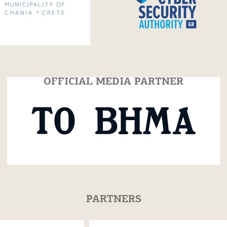
cs Workshop
Piano Masterclass with
s in Chania |
Varduhi Yeritsyan | 30 Ju
July 25
2026
OFFICIAL MEDIA PARTNER
PARTNERS