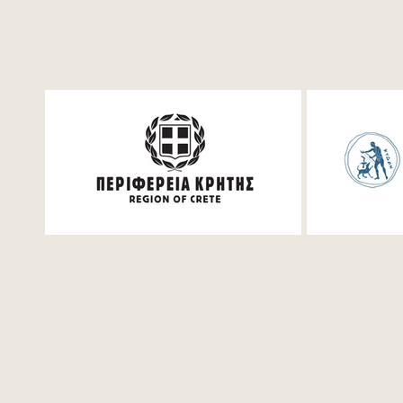
Festum π Live Streaming
Δωρεάν κρά
ανοιχτές ε