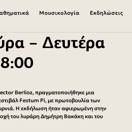
αθηματικά
Μουσικολογία
Εκδηλώσεις
ύρα – Δευτέρα
18:00
Hector Berlioz, πραγματοποιήθηκε μια 
στιβάλ Festum Pi, με πρωτοβουλία των 
ουρνιά. Η εκδήλωση ήταν αφιερωμένη στην 
τοχή του λυράρη Δημήτρη Βακάκη και του 