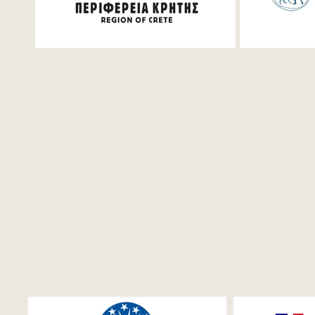
Φεστιβάλ 2026
Collaborat
EMI with 
Recording!