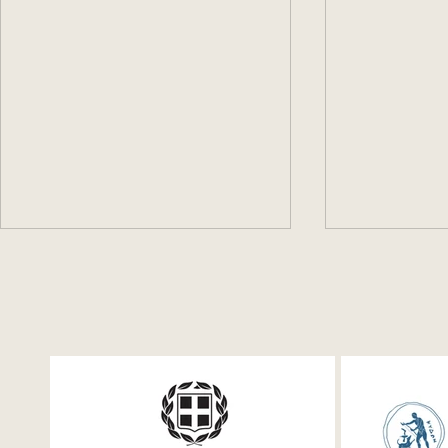
Festum π Συνέδριο +
Launching