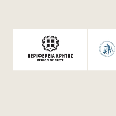
Festum π Live Streaming
Συναυλία-δ
μαθηματικ
μουσικής. 
Ινστιτούτο