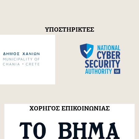
ΥΠΟΣΤΗΡΙΚΤΕΣ
ιάλεξη: Η
Launching οur new
ή ψυχή της
Collaboration with Mino
Γαλλικό
EMI with a Unique
 Ελλάδος
Recording!
ΧΟΡΗΓΟΣ ΕΠΙΚΟΙΝΩΝΙΑΣ