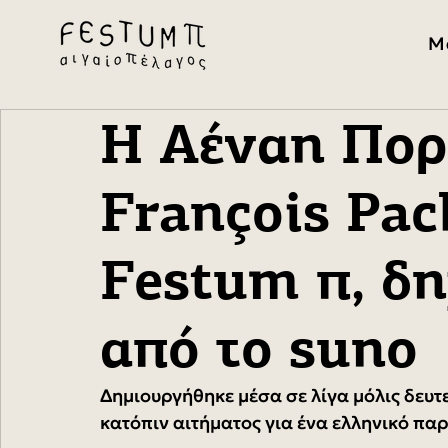
Μ
Η Αέναη Πορ
François Pac
Festum π, δ
από το suno
Δημιουργήθηκε μέσα σε λίγα μόλις δευτ
κατόπιν αιτήματος για ένα ελληνικό πα